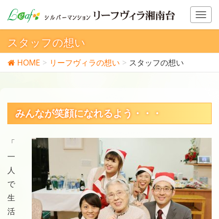
T
o
g
スタッフの想い
g
l
HOME
リーフヴィラの想い
スタッフの想い
e
n
a
v
みんなが笑顔になれるよう・・・
i
g
a
「
t
i
一
o
人
n
で
生
活